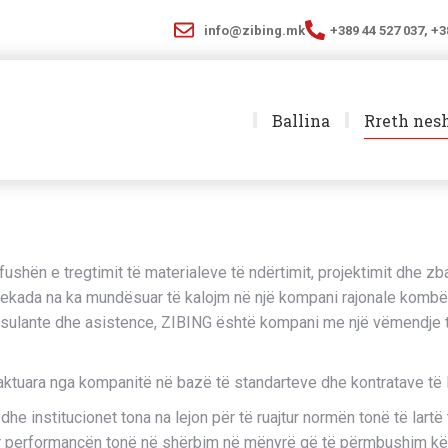
info@zibing.mk
+389 44 527 037, +3
Ballina
Rreth nes
 fushën e tregtimit të materialeve të ndërtimit, projektimit dhe zb
kada na ka mundësuar të kalojm në një kompani rajonale kombëtar
onsulante dhe asistence, ZIBING është kompani me një vëmendje të
ktuara nga kompanitë në bazë të standarteve dhe kontratave të l
 institucionet tona na lejon për të ruajtur normën tonë të lartë t
ur performancën tonë në shërbim në mënyrë që të përmbushim kërkes