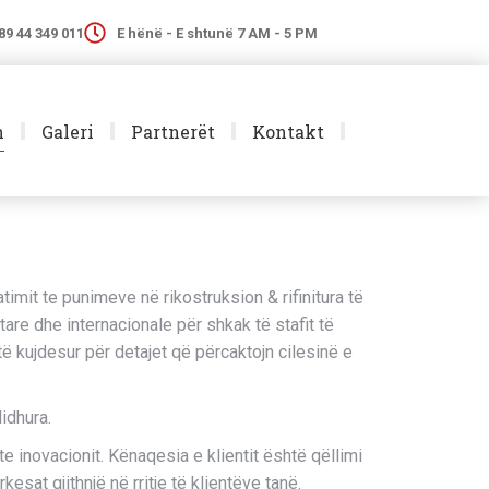
89 44 349 011
E hënë - E shtunë 7 AM - 5 PM
h
Galeri
Partnerët
Kontakt
atimit te punimeve në rikostruksion & rifinitura të
e dhe internacionale për shkak të stafit të
 kujdesur për detajet që përcaktojn cilesinë e
idhura.
e inovacionit. Kënaqesia e klientit është qëllimi
at gjithnjë në rritje të klientëve tanë.