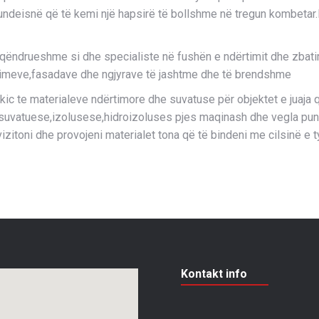
undeisnë që të kemi një hapsirë të bollshme në tregun kombetar.Kj
 qëndrueshme si dhe specialiste në fushën e ndërtimit dhe zbatimi
olimeve,fasadave dhe ngjyrave të jashtme dhe të brendshme
 te materialeve ndërtimore dhe suvatuse për objektet e juaja që
suvatuese,izolusese,hidroizoluses pjes maqinash dhe vegla pune
vizitoni dhe provojeni materialet tona që të bindeni me cilsinë e ty
Kontakt info