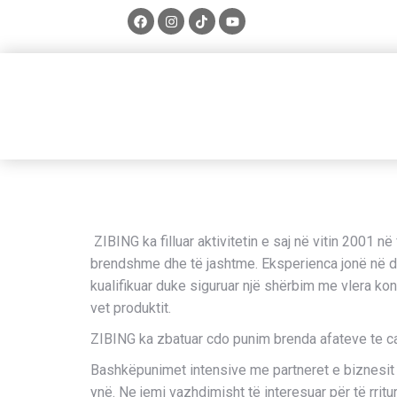
ZIBING ka filluar aktivitetin e saj në vitin 2001 në
brendshme dhe të jashtme. Eksperienca jonë në de
kualifikuar duke siguruar një shërbim me vlera k
vet produktit.
ZIBING ka zbatuar cdo punim brenda afateve te ca
Bashkëpunimet intensive me partneret e biznesit dhe
ynë. Ne jemi vazhdimisht të interesuar për të rrit