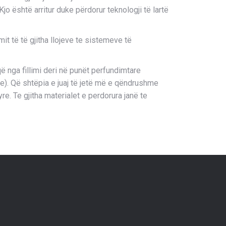
o është arritur duke përdorur teknologji të lartë
t të të gjitha llojeve te sistemeve të
 nga fillimi deri në punët perfundimtare
). Që shtëpia e juaj të jetë më e qëndrushme
re. Te gjitha materialet e perdorura janë te