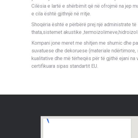
Cilësia e lartë e shërbimit që në ofrojmë na jep m
e cila është gjithnjë në rritje.
Shoqëria është e përbërë prej një administrate të
thata,sistemet akustike ,termoizolimeve,hidroiz
Kompani jone meret me shitjen me shumic dhe pakic
suvatuese dhe dekoruese (materiale ndërtimore, 
kualitative dhe më tërheqës për të gjithë ejani na 
certifikuara sipas standartit EU.