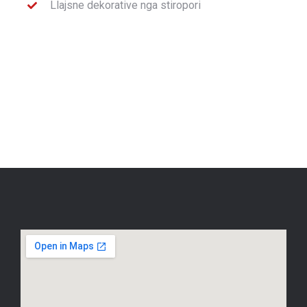
Llajsne dekorative nga stiropori